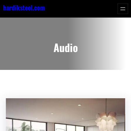
Skip
hardiksteel.com
to
content
Audio