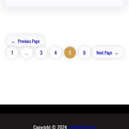
←
Previous Page
1
…
3
4
5
6
Next Page
→
Copyright © 2024
hardiksteel.com